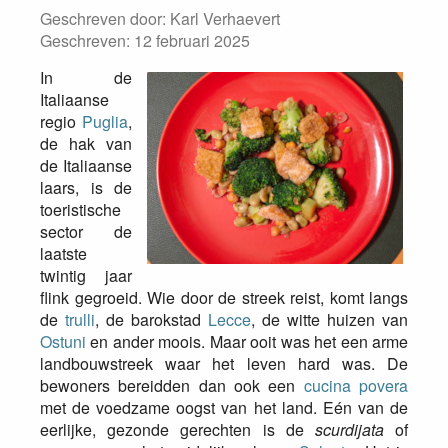
Geschreven door:
Karl Verhaevert
Geschreven: 12 februari 2025
In de
Italiaanse
regio
Puglia
,
de hak van
de Italiaanse
laars, is de
toeristische
sector de
laatste
twintig jaar
flink gegroeid. Wie door de streek reist, komt langs
de
trulli
, de barokstad
Lecce
, de witte huizen van
Ostuni
en ander moois. Maar ooit was het een arme
landbouwstreek waar het leven hard was. De
bewoners bereidden dan ook een
cucina povera
met de voedzame oogst van het land. Eén van de
eerlijke, gezonde gerechten is de
scurdijata
of