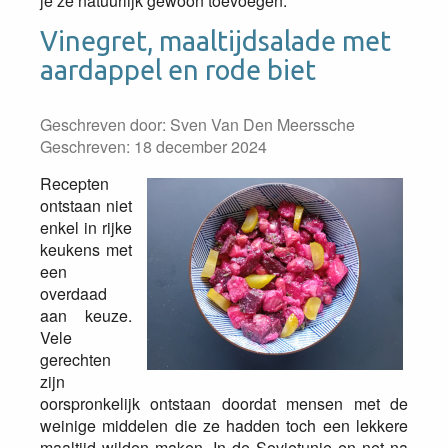
je ze natuurlijk gewoon toevoegen.
Vinegret, maaltijdsalade met
aardappel en rode biet
Geschreven door:
Sven Van Den Meerssche
Geschreven: 18 december 2024
Recepten
ontstaan niet
enkel in rijke
keukens met
een
overdaad
aan keuze.
Vele
gerechten
zijn
oorspronkelijk ontstaan doordat mensen met de
weinige middelen die ze hadden toch een lekkere
maaltijd wilden maken. In de Sovjetunie en net na