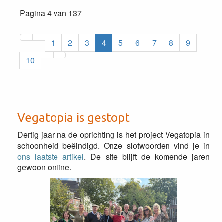
Pagina 4 van 137
1
2
3
4
5
6
7
8
9
10
Vegatopia is gestopt
Dertig jaar na de oprichting is het project Vegatopia in
schoonheid beëindigd. Onze slotwoorden vind je in
ons laatste artikel
. De site blijft de komende jaren
gewoon online.