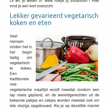
Of wil je weten in 'welk hokje jij thuishoort'? Hier
vind je een kort overzicht.
Lekker gevarieerd vegetarisch
koken en eten
Veel
mensen
vinden het in
het begin
lastig om
vegetarisch
te koken.
Een
traditionele
niet-
vegetarische maaltijd wordt meestal rondom een
lap vlees gepland, en de wereldgerechten uit de
bekende pakjes en zakjes worden meestal ook om
iets vlezigs opgebouwd. Als je op dezelfde manier