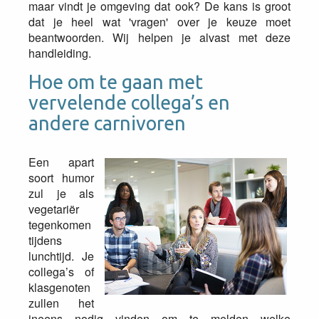
maar vindt je omgeving dat ook? De kans is groot
dat je heel wat 'vragen' over je keuze moet
beantwoorden. Wij helpen je alvast met deze
handleiding.
Hoe om te gaan met
vervelende collega’s en
andere carnivoren
Een apart
soort humor
zul je als
vegetariër
tegenkomen
tijdens
lunchtijd. Je
collega’s of
klasgenoten
zullen het
ineens nodig vinden om te melden welke