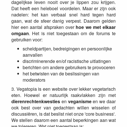
dagelijkse leven nooit over je lippen zou krijgen.
Dat heeft een heleboel voordelen. Maar er zijn ook
nadelen: het kan verbaal snel hard tegen hard
gaan, wat de sfeer danig verpest. Daarom gelden
hier een aantal afspraken over
hoe we met elkaar
omgaan
. Het is niet toegestaan om de forums te
gebruiken voor:
scheldpartijen, bedreigingen en persoonlijke
aanvallen
discriminerende en/of racistische uitlatingen
berichten om andere gebruikers te provoceren
het betwisten van de beslissingen van
moderators
3. Vegatopia is een website over lekker vegetarisch
eten. Hoewel er natuurlijk raakvlakken zijn met
dierenrechtenkwesties
en
veganisme
en we daar
ook best over van gedachten willen wisselen of
discussiëren, is dat beslist niet onze 'core business'.
We stellen daarom een aantal beperkingen aan wat
we tolereren. Wat niet toegestaan is: