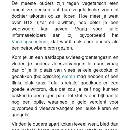
De meeste ouders zijn tegen vegetarisch eten
omdat ze denken dat hun vegetarische zoon of
dochter tekorten op zal lopen. Hoe meer je weet
over B12, ijzer en eiwitten, hoe beter je een
weerwoord kan geven. Vraag voor jullie
informatiefolders aan bij bijvoorbeeld het
Voedingscentrum
, dat wordt ook door ouders als
een betrouwbare bron gezien.
Kom je uit een aardappels-vlees-groentengezin en
vinden je ouders vleesvervangers te duur, vraag
dan of je in plaats van vlees enkele gekookte of
gebakken (biologische)
eieren
mag hebben of een
flinke plak kaas. Tofu is relatief goedkoop en een
goede eiwitbron, dus dat zou je zelf nog kunnen
bakken in een eigen pan. Tot slot is een bijbaantje
nog een optie, waarmee je geld verdient voor
bijvoorbeeld vleesvervangers (en leuke kleren en
gadgets).
Vinden je ouders apart koken teveel werk, bied dan