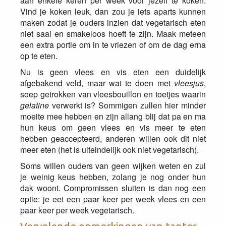
aan enkele keren per week voor jezelf te koken.
Vind je koken leuk, dan zou je iets aparts kunnen
maken zodat je ouders inzien dat vegetarisch eten
niet saai en smakeloos hoeft te zijn. Maak meteen
een extra portie om in te vriezen of om de dag erna
op te eten.
Nu is geen vlees en vis eten een duidelijk
afgebakend veld, maar wat te doen met
vleesjus
,
soep getrokken van vleesbouillon en toetjes waarin
gelatine
verwerkt is? Sommigen zullen hier minder
moeite mee hebben en zijn allang blij dat pa en ma
hun keus om geen vlees en vis meer te eten
hebben geaccepteerd, anderen willen ook dit niet
meer eten (het is uiteindelijk ook niet vegetarisch).
Soms willen ouders van geen wijken weten en zul
je weinig keus hebben, zolang je nog onder hun
dak woont. Compromissen sluiten is dan nog een
optie: je eet een paar keer per week vlees en een
paar keer per week vegetarisch.