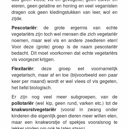
eieren, geen gelatine en honing en veel veganisten
dragen ook geen kledingstukken van leer, wol en
zijde.
Pescotariër
: de grote ergernis van echte
vegetariërs zijn toch wel mensen die zich vegetariër
noemen, maar wel vis en andere zeedieren eten!
Voor deze (grote) groep is de naam pescotariër
bedacht. Dit moet voorkomen dat echte vegetariërs
vis voorgezet krijgen.
Flexitariër
: deze groep eet voornamelijk
vegetarisch, maar af en toe (bijvoorbeeld een paar
keer per maand) wordt er wel vlees of vis gegeten,
het liefst biologisch.
Er zijn nog veel meer subgroepen, van de
pollotariër
(wel kip, geen rund, varken etc.) tot de
knakworstvegetariër
(vooral in zwang onder
kinderen die eigenlijk geen dieren meer willen eten,
maar een knakworstje of spekjes vooralsnog te
lekker vinden om ook te laten staan).