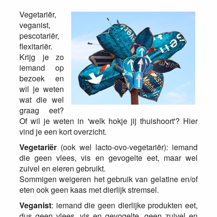
Vegetariër,
veganist,
pescotariër,
flexitariër.
Krijg je zo
iemand op
bezoek en
wil je weten
wat die wel
graag eet?
Of wil je weten in 'welk hokje jij thuishoort'? Hier
vind je een kort overzicht.
Vegetariër
(ook wel lacto-ovo-vegetariër): iemand
die geen vlees, vis en gevogelte eet, maar wel
zuivel en eieren gebruikt.
Sommigen weigeren het gebruik van gelatine en/of
eten ook geen kaas met dierlijk stremsel.
Veganist
: iemand die geen dierlijke produkten eet,
dus geen vlees, vis en gevogelte, geen zuivel en