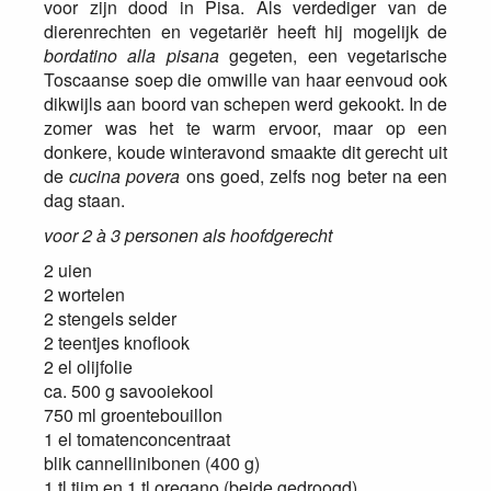
voor zijn dood in Pisa. Als verdediger van de
dierenrechten en vegetariër heeft hij mogelijk de
bordatino
alla pisana
gegeten, een vegetarische
Toscaanse soep die omwille van haar eenvoud ook
dikwijls aan boord van schepen werd gekookt. In de
zomer was het te warm ervoor, maar op een
donkere, koude winteravond smaakte dit gerecht uit
de
cucina povera
ons goed, zelfs nog beter na een
dag staan.
voor 2 à 3 personen als hoofdgerecht
2 uien
2 wortelen
2 stengels selder
2 teentjes knoflook
2 el olijfolie
ca. 500 g savooiekool
750 ml groentebouillon
1 el tomatenconcentraat
blik cannellinibonen (400 g)
1 tl tijm en 1 tl oregano (beide gedroogd)